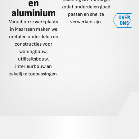
en
zodat onderdelen goed
belasting e
aluminium
passen en snel te
OVER
Vanuit onze werkplaats
verwerken zijn.
ONS
in Maarssen maken we
metalen onderdelen en
constructies voor
woningbouw,
utiliteitsbouw,
interieurbouw en
zakelijke toepassingen.