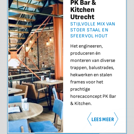
PK Bar &
Kitchen
Utrecht
STIJLVOLLE MIX VAN
STOER STAAL EN
SFEERVOL HOUT
Het engineeren,
produceren én
monteren van diverse
trappen, balustrades,
hekwerken en stalen
frames voor het
prachtige
horecaconcept PK Bar
& Kitchen.
LEES MEER