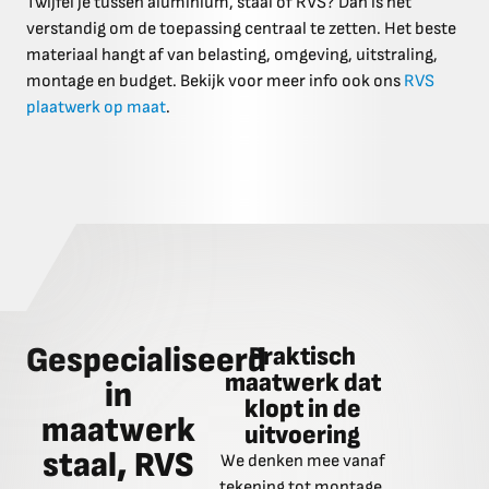
Twijfel je tussen aluminium, staal of RVS? Dan is het
verstandig om de toepassing centraal te zetten. Het beste
materiaal hangt af van belasting, omgeving, uitstraling,
montage en budget. Bekijk voor meer info ook ons
RVS
plaatwerk op maat
.
Gespecialiseerd
Praktisch
Nauwk
maatwerk dat
maatvoe
in
klopt in de
materia
maatwerk
uitvoering
We adviseren
staal, RVS
We denken mee vanaf
afwerking e
tekening tot montage,
op basis van