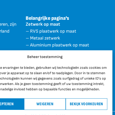
Belangrijke pagina's
ren, zijn
Zetwerk op maat
rland
– RVS plaatwerk op maat
– Metaal zetwerk
– Aluminium plaatwerk op maat
– Plaatstaal op maat
Beheer toestemming
– Zetwerk RVS
rro)
– Metaal plaatbewerking
e ervaringen te bieden, gebruiken wij technologieën zoals cookies om
– Aluminium zetwerk
over je apparaat op te slaan en/of te raadplegen. Door in te stemmen
echnologieën kunnen wij gegevens zoals surfgedrag of unieke ID's op
Stalen trappen op maat
erwerken. Als je geen toestemming geeft of uw toestemming intrekt,
 nadelige invloed hebben op bepaalde functies en mogelijkheden.
EPTEREN
WEIGEREN
BEKIJK VOORKEUREN