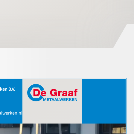
rken B.V.
lwerken.nl