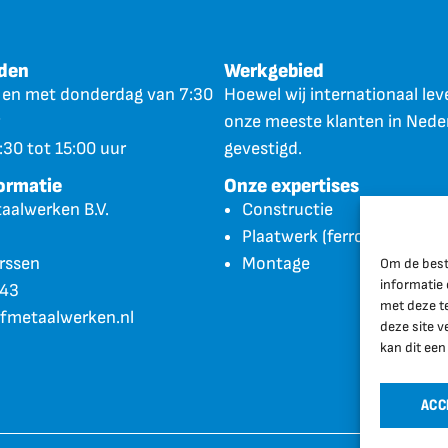
jden
Werkgebied
 en met donderdag van 7:30
Hoewel wij internationaal leve
onze meeste klanten in Nede
:30 tot 15:00 uur
gevestigd.
ormatie
Onze expertises
aalwerken B.V.
Constructie
Plaatwerk (ferro en non-fe
rssen
Montage
Om de best
informatie 
843
met deze t
fmetaalwerken.nl
deze site v
kan dit een
ACC